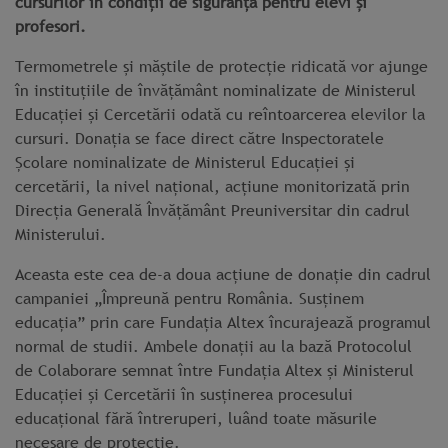
cursurilor în condiții de siguranță pentru elevi și
profesori.
Termometrele și măștile de protecție ridicată vor ajunge
în instituțiile de învățământ nominalizate de Ministerul
Educației și Cercetării odată cu reîntoarcerea elevilor la
cursuri. Donația se face direct către Inspectoratele
Școlare nominalizate de Ministerul Educației și
cercetării, la nivel național, acțiune monitorizată prin
Direcția Generală Învățământ Preuniversitar din cadrul
Ministerului.
Aceasta este cea de-a doua acțiune de donație din cadrul
campaniei „Împreună pentru România. Susținem
educația” prin care Fundația Altex încurajează programul
normal de studii. Ambele donații au la bază Protocolul
de Colaborare semnat între Fundația Altex și Ministerul
Educației și Cercetării în susținerea procesului
educațional fără întreruperi, luând toate măsurile
necesare de protecție.