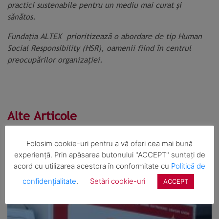
practici sustenabile pentru un mediu mai curat și
sănătos.
Fundația ALTEX prioritizează o abordare de tip Human
Social Responsibility (HSR), oamenii fiind în centrul
preocupărilor organizației.
Alte Articole
Folosim cookie-uri pentru a vă oferi cea mai bună
experiență. Prin apăsarea butonului "ACCEPT" sunteți de
acord cu utilizarea acestora în conformitate cu
Politică de
confidențialitate
.
Setări cookie-uri
ACCEPT