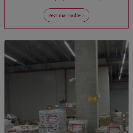
comunele Costache Negri, Pechea și Cudalbi. În urma evaluării
necesităților urgente ale comunităților afectate, au fost alese
Vezi mai multe >
spre a fi…