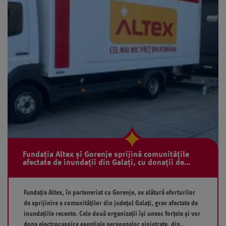
Fundația Altex și Gorenje sprijină comunitățile
afectate de inundații din Galați, cu donații de
electrocasnice
Fundația Altex, în parteneriat cu Gorenje, se alătură eforturilor
de sprijinire a comunităților din județul Galați, grav afectate de
inundațiile recente. Cele două organizații își unesc forțele și vor
dona electrocasnice esențiale persoanelor sinistrate, din