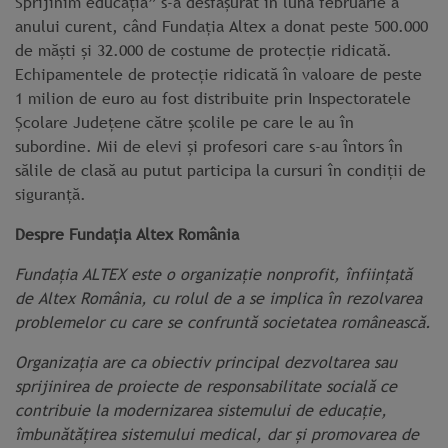
Sprijinim educația” s-a desfășurat în luna februarie a
anului curent, când Fundația Altex a donat peste 500.000
de măști și 32.000 de costume de protecție ridicată.
Echipamentele de protecție ridicată în valoare de peste
1 milion de euro au fost distribuite prin Inspectoratele
Școlare Județene către școlile pe care le au în
subordine. Mii de elevi și profesori care s-au întors în
sălile de clasă au putut participa la cursuri în condiții de
siguranță.
Despre Fundația Altex România
Fundația ALTEX este o organizație nonprofit, înființată
de Altex România, cu rolul de a se implica în rezolvarea
problemelor cu care se confruntă societatea românească.
Organizația are ca obiectiv principal dezvoltarea sau
sprijinirea de proiecte de responsabilitate socială ce
contribuie la modernizarea sistemului de educație,
îmbunătățirea sistemului medical, dar și promovarea de