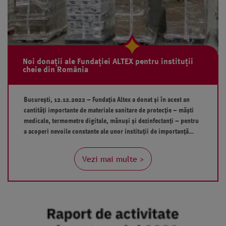
Noi donații ale Fundației ALTEX pentru instituții
cheie din România
București, 12.12.2022 – Fundația Altex a donat și în acest an
cantități importante de materiale sanitare de protecție – măști
medicale, termometre digitale, mănuși și dezinfectanți – pentru
a acoperi nevoile constante ale unor instituții de importanță
majoră din țară. Valoarea sponsorizărilor depășește 2 milioane
de lei, iar printre cei 14 beneficiari se numără Administratia…
Vezi mai multe >